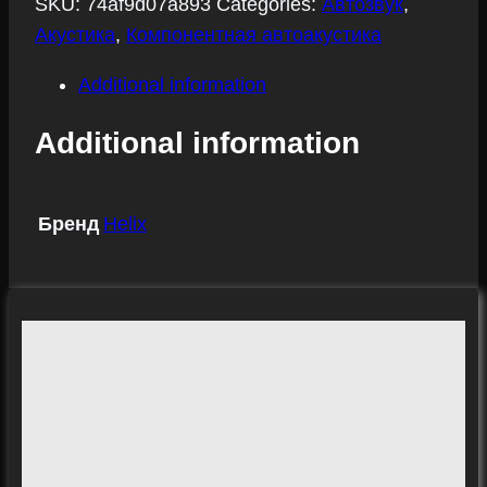
SKU:
74af9d07a893
Categories:
Автозвук
,
Акустика
,
Компонентная автоакустика
Additional information
Additional information
Бренд
Helix