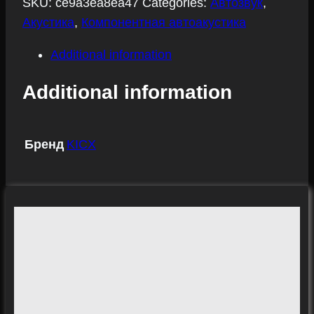
SKU:
ce9a3ea8ea47
Categories:
Автозвук
,
Акустика
,
Компонентная автоакустика
Additional information
Additional information
Бренд
KICX