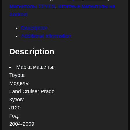
Toyota
Магнитолы TEYES
,
Штатные магнитолы на
Land
Android
Cruiser
Prado
Description
2004-
Additional information
2009
Description
quantity
Марка машины:
Toyota
Модель:
Land Cruiser Prado
Кузов:
J120
Год:
2004-2009