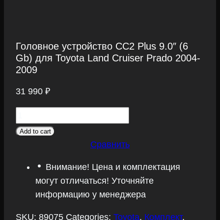
Головное устройство CC2 Plus 9.0″ (6
Gb) для Toyota Land Cruiser Prado 2004-
2009
31 990
₽
Головное
устройство
Add to cart
CC2
Сравнить
Plus
Внимание! Цена и комплектация
9.0"
могут отличаться! Уточняйте
(6
информацию у менеджера
Gb)
для
SKU:
89075
Categories:
Toyota
,
Комплект
,