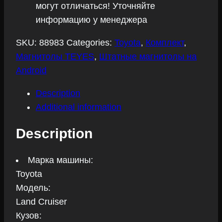
могут отличаться! Уточняйте
Gb)
информацию у менеджера
для
Toyota
SKU:
88983
Categories:
Toyota
,
Комплект
,
Land
Магнитолы TEYES
,
Штатные магнитолы на
Cruiser
Android
2007-
2015
Description
quantity
Additional information
Description
Марка машины:
Toyota
Модель:
Land Cruiser
Кузов: