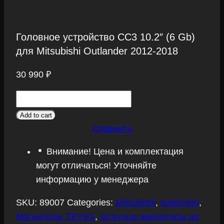
Головное устройство CC3 10.2″ (6 Gb)
для Mitsubishi Outlander 2012-2018
30 990
₽
Головное
устройство
Add to cart
CC3
Сравнить
10.2"
Внимание! Цена и комплектация
(6
могут отличаться! Уточняйте
Gb)
информацию у менеджера
для
Mitsubishi
SKU:
89007
Categories:
Mitsubishi
,
Комплект
,
Outlander
Магнитолы TEYES
,
Штатные магнитолы на
2012-