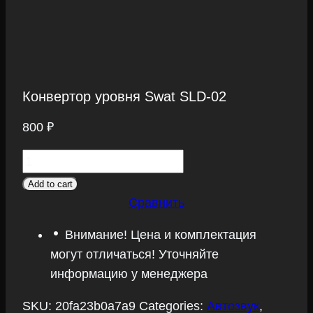
Конвертор уровня Swat SLD-02
800
₽
Конвертор
уровня
Add to cart
Swat
Сравнить
SLD-
Внимание! Цена и комплектация
02
могут отличаться! Уточняйте
quantity
информацию у менеджера
SKU:
20fa23b0a7a9
Categories:
Автозвук
,