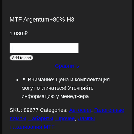
MTF Argentum+80% H3
1 080
₽
MTF
Argentum+80%
Add to cart
H3
Сравнить
quantity
Внимание! Цена и комплектация
могут отличаться! Уточняйте
информацию у менеджера
SKU:
89677
Categories:
Автосвет
,
Галогенные
лампы, Габариты, Прочее
,
Лампы
накаливания MTF