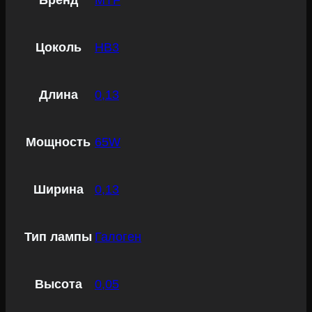
Бренд
MTF
Цоколь
HB3
Длина
0,13
Мощность
65W
Ширина
0,13
Тип лампы
Галоген
Высота
0,05