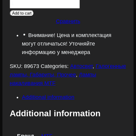
MTF
Argentum+80%
Add to cart
HB3
Сравнить
9005
Внимание! Цена и комплектация
quantity
могут отличаться! Уточняйте
информацию у менеджера
SKU:
89673
Categories:
Автосвет
,
Галогенные
лампы, Габариты, Прочее
,
Лампы
накаливания MTF
Additional information
Additional information