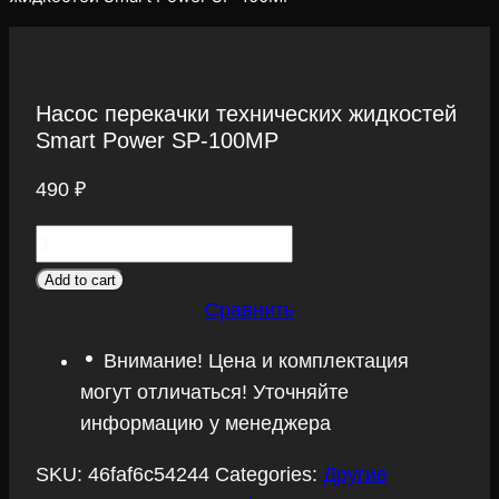
Насос перекачки технических жидкостей
Smart Power SP-100MP
490
₽
Насос
перекачки
Add to cart
технических
Сравнить
жидкостей
Внимание! Цена и комплектация
Smart
могут отличаться! Уточняйте
Power
информацию у менеджера
SP-
100MP
SKU:
46faf6c54244
Categories:
Другие
quantity