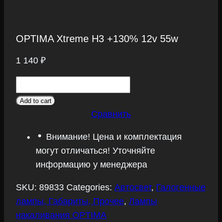
OPTIMA Xtreme H3 +130% 12v 55w
1 140
₽
OPTIMA
Xtreme
Add to cart
H3
Сравнить
+130%
Внимание! Цена и комплектация
12v
могут отличаться! Уточняйте
55w
информацию у менеджера
quantity
SKU:
89833
Categories:
Автосвет
,
Галогенные
лампы, Габариты, Прочее
,
Лампы
накаливания OPTIMA