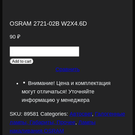
OSRAM 2721-02B W2X4.6D
90
₽
OSRAM
2721-
Add to cart
02B
Сравнить
W2X4.6D
Внимание! Цена и комплектация
quantity
могут отличаться! Уточняйте
информацию у менеджера
SKU:
89581
Categories:
Автосвет
,
Галогенные
лампы, Габариты, Прочее
,
Лампы
накаливания OSRAM