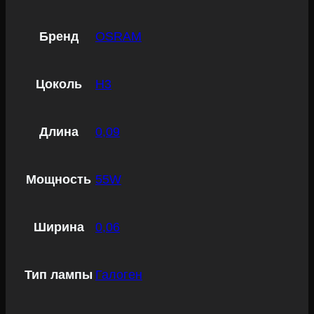
Бренд
OSRAM
Цоколь
H3
Длина
0,09
Мощность
55W
Ширина
0,06
Тип лампы
Галоген