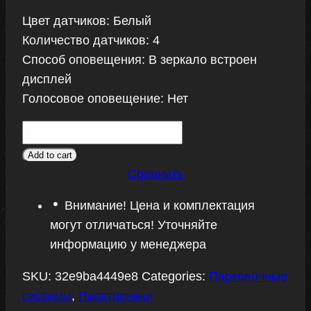
Цвет датчиков: Белый
Количество датчиков: 4
Способ оповещения: В зеркало встроен
дисплей
Голосовое оповещение: Нет
Парктроник
ParkMaster
Add to cart
22-
Сравнить
4-
Внимание! Цена и комплектация
A-
могут отличаться! Уточняйте
White
информацию у менеджера
quantity
SKU:
32e9ba4449e8
Categories:
Парковочные
системы
,
Парктроники