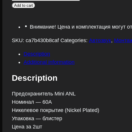
AurA
Add to cart
FML-
N060
Внимание! Цена и комплектация могут о
quantity
SKU:
ca7b430b8caf
Categories:
Автозвук
,
Монтаж
Description
Additional information
Description
Предохранитель Mini ANL
Номинал — 60А
Никелевое покрытие (Nickel Plated)
Упаковка — блистер
Цена за 2шт