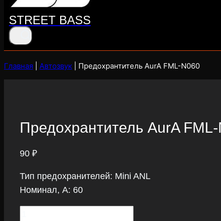
STREET BASS
Главная
|
Автозвук
|
Предохрантитель AurA FML-N060
Предохрантитель AurA FML
90
₽
Тип предохранителей: Mini ANL
Номинал, А: 60
Предохрантитель