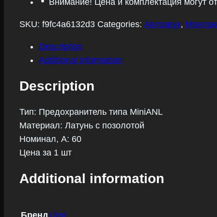
Внимание! Цена и комплектация могут о
DB60
quantity
SKU:
f9fc4a6132d3
Categories:
Автозвук
,
Монтаж
Description
Additional information
Description
Тип: Предохранитель типа MiniANL
Материал: Латунь с позолотой
Номинал, А: 60
Цена за 1 шт
Additional information
Бренд
Ural