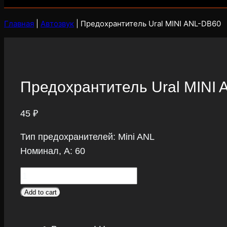
Главная
|
Автозвук
|
Предохрантитель Ural MINI ANL-DB60
Предохрантитель Ural MINI
45
₽
Тип предохранителей: Mini ANL
Номинал, А: 60
Предохрантитель
Ural
Add to cart
MINI
ANL-