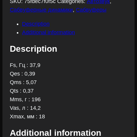
SKU:
75fdec7f0f5c
Categories:
Автозвук
,
Сабвуферные динамики
,
Сабвуферы
Description
Additional information
Description
Fs, Гц : 37,9
Qes : 0,39
Qms : 5,07
Qts : 0,37
Mms, г : 196
Vas, л : 14,2
Xmax, мм : 18
Additional information