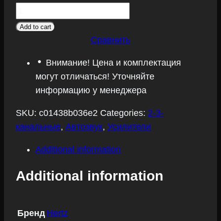
Усилитель
Hertz
Add to cart
HCP
Сравнить
2X
Внимание! Цена и комплектация
quantity
могут отличаться! Уточняйте
информацию у менеджера
SKU:
c01438b036e2
Categories:
2-3-
канальные
,
Автозвук
,
Усилители
Additional information
Additional information
Бренд
Hertz