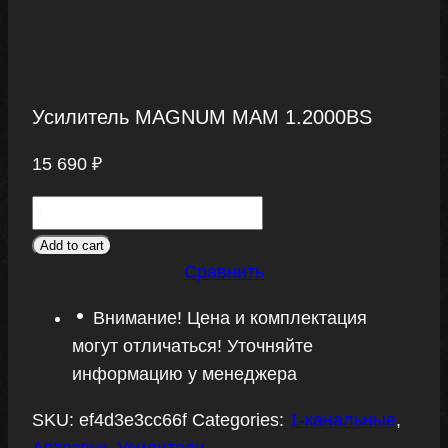
Усилитель MAGNUM MAM 1.2000BS
15 690
₽
Усилитель
MAGNUM
Add to cart
MAM
Сравнить
1.2000BS
Внимание! Цена и комплектация
quantity
могут отличаться! Уточняйте
информацию у менеджера
SKU:
ef4d3e3cc66f
Categories:
1-канальные
,