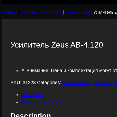
Главная
|
Автозвук
|
Усилители
|
4-канальные
|
Усилитель Z
Усилитель Zeus AB-4.120
Внимание! Цена и комплектация могут о
SKU:
31223
Categories:
4-канальные
,
Автозвук
,
Description
Additional information
Description