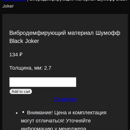
Joker
Вибродемфирующий материал Шумофф
Black Joker
134
₽
Толщина, мм: 2.7
Вибродемфирующий
материал
Add to cart
Шумофф
Сравнить
Black
Внимание! Цена и комплектация
Joker
могут отличаться! Уточняйте
quantity
информацию у менеджера