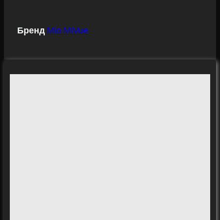
Бренд
Mio MiVue