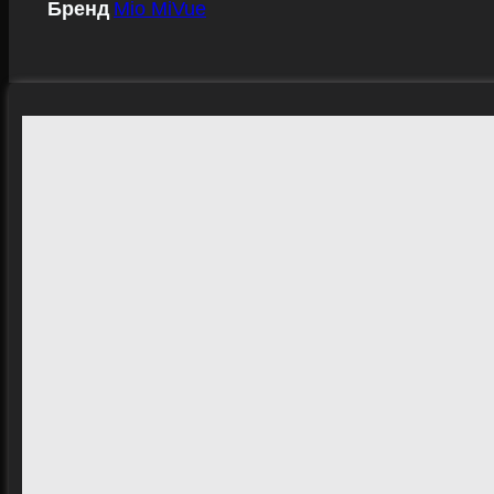
Бренд
Mio MiVue