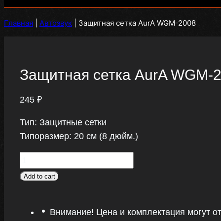
Главная
|
Автозвук
|
Защитная сетка AurA WGM-2008
Защитная сетка AurA WGM-
245
₽
Тип: Защитные сетки
Типоразмер: 20 см (8 дюйм.)
Защитная
сетка
Add to cart
AurA
WGM-
Внимание! Цена и комплектация могут о
2008