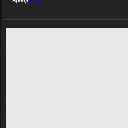
Бренд
AurA