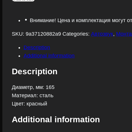
Ural
AG-
Внимание! Цена и комплектация могут о
TT16
Red
SKU:
9a37120882a9
Categories:
Автозвук
,
Монта
quantity
Description
Additional information
Description
Диаметр, мм: 165
Материал: сталь
Цвет: красный
Additional information