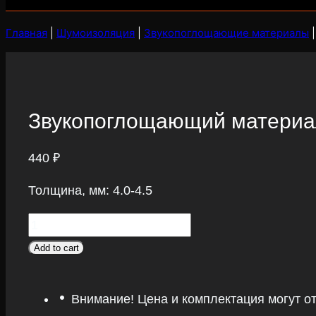
Главная
|
Шумоизоляция
|
Звукопоглощающие материалы
Звукопоглощающий материал
440
₽
Толщина, мм: 4.0-4.5
Звукопоглощающий
материал
Add to cart
STP
BlackTon
Внимание! Цена и комплектация могут о
4